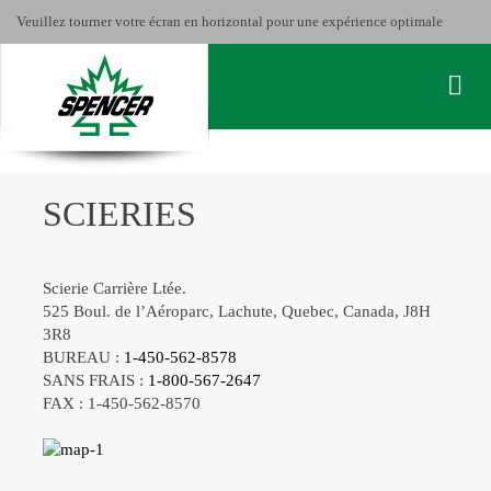
Veuillez tourner votre écran en horizontal pour une expérience optimale
SCIERIES
Scierie Carrière Ltée.
525 Boul. de l’Aéroparc, Lachute, Quebec, Canada, J8H
3R8
BUREAU :
1-450-562-8578
SANS FRAIS :
1-800-567-2647
FAX : 1-450-562-8570