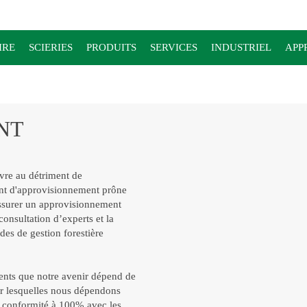
IRE
SCIERIES
PRODUITS
SERVICES
INDUSTRIEL
APP
NT
vre au détriment de
nt d'approvisionnement prône
'assurer un approvisionnement
 consultation d’experts et la
es de gestion forestière
nts que notre avenir dépend de
ur lesquelles nous dépendons
e conformité à 100% avec les